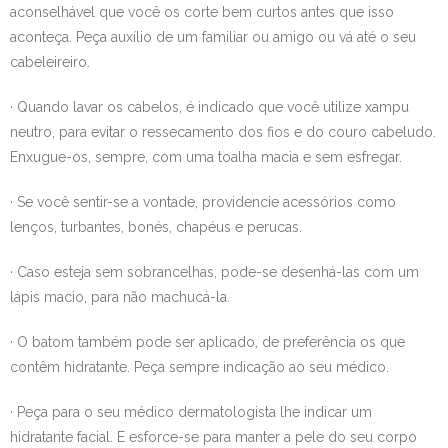
- Linfedema
aconselhável que você os corte bem curtos antes que isso
aconteça. Peça auxílio de um familiar ou amigo ou vá até o seu
- Mitos e Verdades
cabeleireiro.
- Reconstrução Mamária
· Quando lavar os cabelos, é indicado que você utilize xampu
neutro, para evitar o ressecamento dos fios e do couro cabeludo.
- Exercícios Físicos
Enxugue-os, sempre, com uma toalha macia e sem esfregar.
- Osteoporose e Menopausa
· Se você sentir-se a vontade, providencie acessórios como
lenços, turbantes, bonés, chapéus e perucas.
Seus Direitos
· Caso esteja sem sobrancelhas, pode-se desenhá-las com um
Orientação aos Familiares
lápis macio, para não machucá-la.
Agenda
· O batom também pode ser aplicado, de preferência os que
contêm hidratante. Peça sempre indicação ao seu médico.
· Peça para o seu médico dermatologista lhe indicar um
hidratante facial. E esforce-se para manter a pele do seu corpo