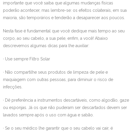
importante que você saiba que algumas mudanças físicas
- Dirigentes
poderão acontecer, mas lembre-se: os efeitos colaterais, em sua
maioria, são temporários e tenderão a desaparecer aos poucos.
O que oferecemos
Nesta fase é fundamental que você dedique mais tempo ao seu
Câncer de Mama?
corpo, ao seu cabelo, a sua pele, enfim, a você! Abaixo
descrevemos algumas dicas para lhe auxiliar:
- Prevenção e Sintomas
· Use sempre Filtro Solar
- Auto Exame
· Não compartilhe seus produtos de limpeza de pele e
- Exames Necessários
maquiagem com outras pessoas, para diminuir o risco de
infecções.
- Diante do Diagnóstico
· Dê preferência a instrumentos descartáveis, como algodão, gaze
- O Tratamento
ou esponjas. Já os que não puderam ser descartados devem ser
lavados sempre após o uso com água e sabão.
- Cuidados com o Corpo
· Se o seu médico lhe garantir que o seu cabelo vai cair, é