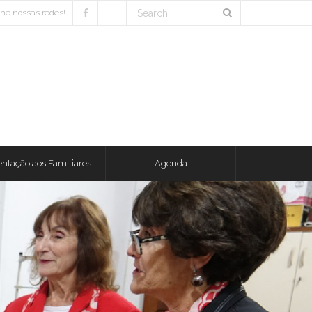
e nossas redes!
entação aos Familiares
Agenda